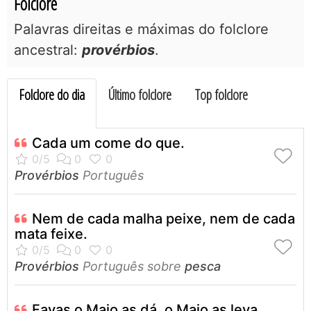
Folclore
Palavras direitas e máximas do folclore
ancestral:
provérbios
.
Folclore do dia
Último folclore
Top folclore
Cada um come do que.
Provérbios
Português
Nem de cada malha peixe, nem de cada
mata feixe.
Provérbios
Português sobre
pesca
Favas o Maio as dá, o Maio as leva