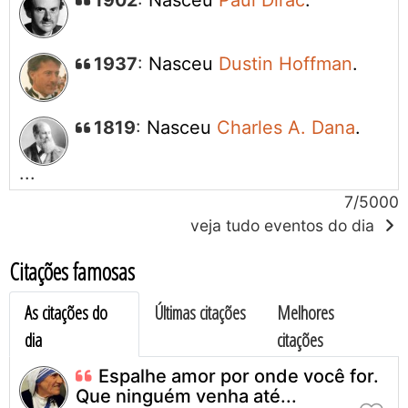
1902
:
Nasceu
Paul Dirac
.
1937
:
Nasceu
Dustin Hoffman
.
1819
:
Nasceu
Charles A. Dana
.
7/5000
veja tudo eventos do dia
Citações famosas
As citações do
Últimas citações
Melhores
dia
citações
Espalhe amor por onde você for.
Que ninguém venha até...