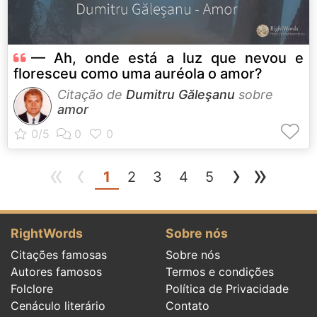
— Ah, onde está a luz que nevou e
floresceu como uma auréola o amor?
Citação de
Dumitru Găleşanu
sobre
amor
«
‹
›
»
(current)
1
2
3
4
5
RightWords
Sobre nós
Citações famosas
Sobre nós
Autores famosos
Termos e condições
Folclore
Política de Privacidade
Cenáculo literário
Contato