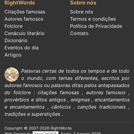
RightWords
Sobre nós
Citações famosas
Sobre nós
Autores famosos
Termos e condições
Folclore
Política de Privacidade
Cenáculo literário
Contato
Dicionário
Eventos do dia
Artigos
Palavras certas de todos os tempos e de todo
o mundo, com temas diferentes, escritos por
autores famosos
ou palavras ditas pelos antepassados
do
folclore
:
citações
famosas
,
autores famosos
,
provérbios e ditos antigos
,
enigmas
,
encantamentos
e encantamentos
,
cânticos
,
canções tradicionais
,
tradições e superstições
.
Copyright © 2007-2026 RightWords
Web Design by
YourCHOICE
, Sexta, 7 Agosto 2026