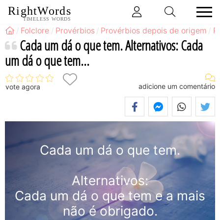
RightWords
TIMELESS WORDS
Folclore
Provérbios
Provérbios depois de origem
P
Cada um dá o que tem. Alternativos: Cada
um dá o que tem...
adicione um comentário
vote agora
Cada um dá o que tem.
Alternativos:
Cada um dá o que tem e a mais
não é obrigado.