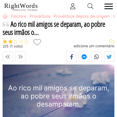
RightWords
TIMELESS WORDS
Folclore
Provérbios
Provérbios depois de origem
P
Ao rico mil amigos se deparam, ao pobre
seus irmãos o...
adicione um comentário
2
/
5
(
1
voto)
Ao rico mil amigos se deparam,
ao pobre seus irmãos o
desamparam.