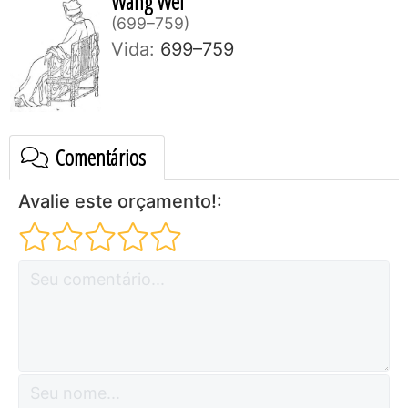
Wang Wei
699–759
Vida:
699–759
Comentários
Avalie este orçamento!: