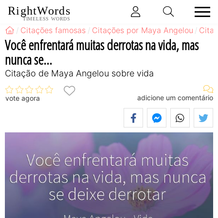
RightWords
TIMELESS WORDS
Citações famosas
Citações por Maya Angelou
Cita
Você enfrentará muitas derrotas na vida, mas
nunca se...
Citação de Maya Angelou sobre vida
adicione um comentário
vote agora