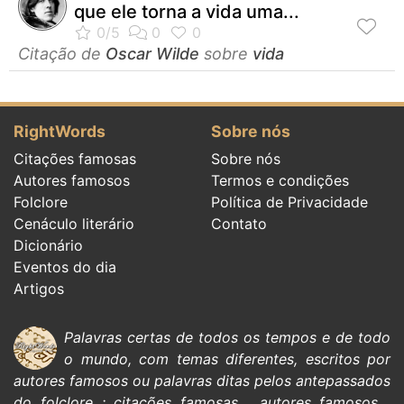
que ele torna a vida uma...
Citação de
Oscar Wilde
sobre
vida
RightWords
Sobre nós
Citações famosas
Sobre nós
Autores famosos
Termos e condições
Folclore
Política de Privacidade
Cenáculo literário
Contato
Dicionário
Eventos do dia
Artigos
Palavras certas de todos os tempos e de todo
o mundo, com temas diferentes, escritos por
autores famosos
ou palavras ditas pelos antepassados
do
folclore
:
citações
famosas
,
autores famosos
,