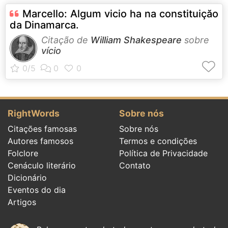
Marcello: Algum vicio ha na constituiçăo
da Dinamarca.
Citação de
William Shakespeare
sobre
vício
RightWords
Sobre nós
Citações famosas
Sobre nós
Autores famosos
Termos e condições
Folclore
Política de Privacidade
Cenáculo literário
Contato
Dicionário
Eventos do dia
Artigos