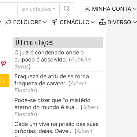
MINHA CONTA
em cotações
FOLCLORE
CENÁCULO
DIVERSO
Últimas citações
O juiz é condenado onde o
culpado é absolvido.
(
Publilius
Syrus
)
Fraqueza de atitude se torna
fraqueza de caráter.
(
Albert
Einstein
)
Pode-se dizer que “o mistério
eterno do mundo é sua...
(
Albert
Einstein
)
Cada um vive na prisão das suas
próprias ideias. Deve...
(
Albert