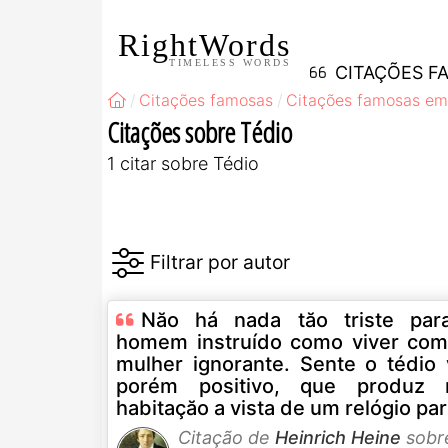
RightWords
TIMELESS WORDS
CITAÇÕES F
Citações famosas
Citações famosas em
Citações sobre Tédio
1 citar sobre Tédio
Năo há nada tăo triste pa
homem instruído como viver co
mulher ignorante. Sente o tédio 
porém positivo, que produz
habitaçăo a vista de um relógio pa
Citação de
Heinrich Heine
sobr