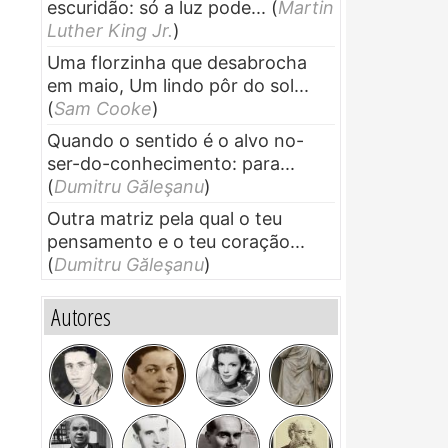
escuridão: só a luz pode...
(
Martin
Luther King Jr.
)
Uma florzinha que desabrocha
em maio, Um lindo pôr do sol...
(
Sam Cooke
)
Quando o sentido é o alvo no-
ser-do-conhecimento: para...
(
Dumitru Găleşanu
)
Outra matriz pela qual o teu
pensamento e o teu coração...
(
Dumitru Găleşanu
)
Autores