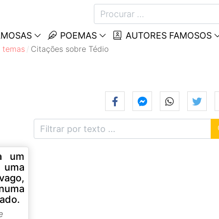
AMOSAS
POEMAS
AUTORES FAMOSOS
 temas
Citações sobre Tédio
ra um
m uma
vago,
 numa
rado.
e