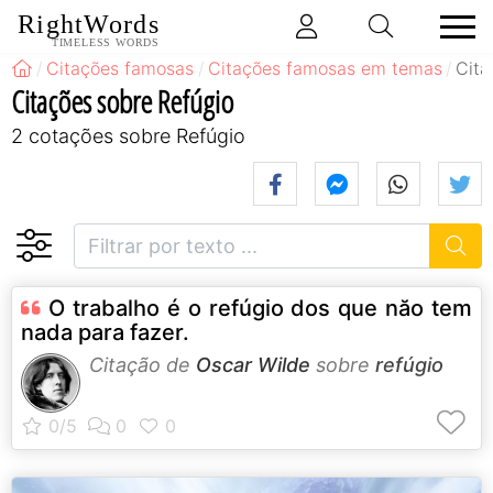
RightWords
TIMELESS WORDS
Citações famosas
Citações famosas em temas
Cita
Citações sobre Refúgio
2 cotações sobre Refúgio
O trabalho é o refúgio dos que năo tem
nada para fazer.
Citação de
Oscar Wilde
sobre
refúgio