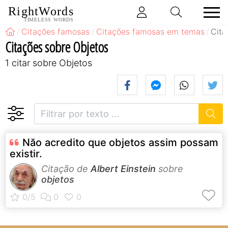
RightWords
TIMELESS WORDS
Citações famosas
Citações famosas em temas
Cita
Citações sobre Objetos
1 citar sobre Objetos
Năo acredito que objetos assim possam
existir.
Citação de
Albert Einstein
sobre
objetos