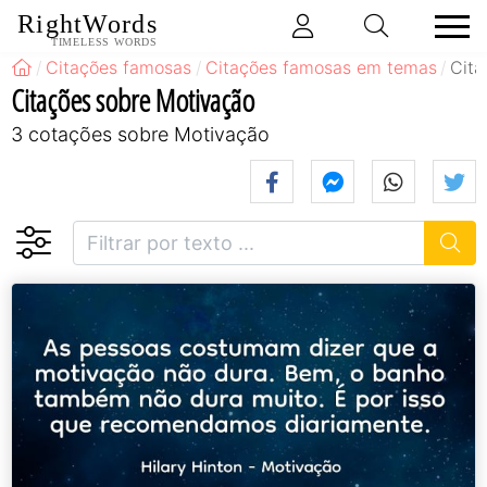
RightWords
TIMELESS WORDS
Citações famosas
Citações famosas em temas
Cita
Citações sobre Motivação
3 cotações sobre Motivação