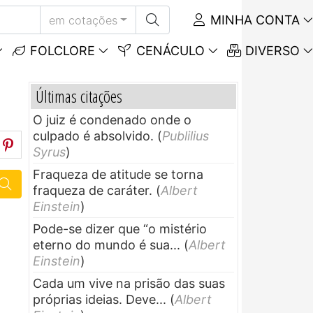
MINHA CONTA
em cotações
FOLCLORE
CENÁCULO
DIVERSO
Últimas citações
O juiz é condenado onde o
culpado é absolvido.
(
Publilius
Syrus
)
Fraqueza de atitude se torna
fraqueza de caráter.
(
Albert
Einstein
)
Pode-se dizer que “o mistério
eterno do mundo é sua...
(
Albert
Einstein
)
Cada um vive na prisão das suas
próprias ideias. Deve...
(
Albert