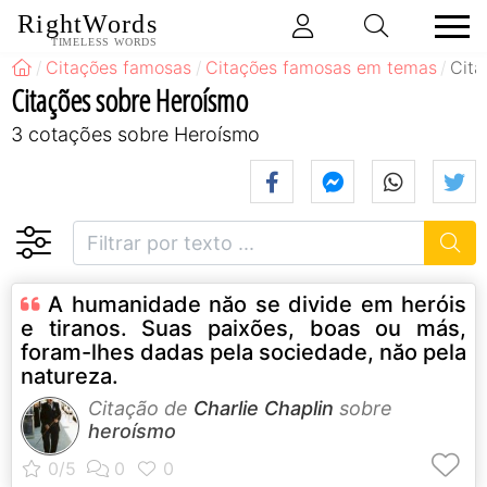
RightWords
TIMELESS WORDS
Citações famosas
Citações famosas em temas
Cita
Citações sobre Heroísmo
3 cotações sobre Heroísmo
A humanidade năo se divide em heróis
e tiranos. Suas paixões, boas ou más,
foram-lhes dadas pela sociedade, năo pela
natureza.
Citação de
Charlie Chaplin
sobre
heroísmo