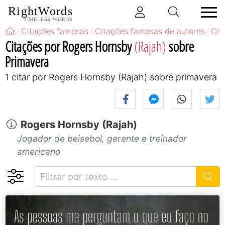
RightWords
TIMELESS WORDS
Citações famosas
Citações famosas de autores
Cit
Citações por Rogers Hornsby
(Rajah)
sobre
Primavera
1 citar por Rogers Hornsby (Rajah) sobre primavera
Rogers Hornsby (Rajah)
Jogador de beisebol, gerente e treinador
americano