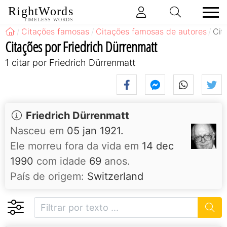
RightWords
TIMELESS WORDS
Citações famosas
Citações famosas de autores
Cit
Citações por Friedrich Dürrenmatt
1 citar por Friedrich Dürrenmatt
Friedrich Dürrenmatt
Nasceu em
05 jan 1921.
Ele morreu fora da vida em
14 dec
1990
com idade
69
anos.
País de origem:
Switzerland