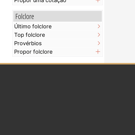
Propor uma cotação
Folclore
Último folclore
Top folclore
Provérbios
Propor folclore