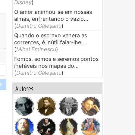
Disney
)
O amor aninhou-se em nossas
almas, enfrentando o vazio...
(
Dumitru Găleşanu
)
Quando o escravo venera as
correntes, é inútil falar-lhe...
(
Mihai Eminescu
)
Fomos, somos e seremos pontos
inefáveis nos mapas do...
(
Dumitru Găleşanu
)
Autores