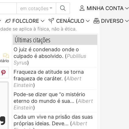
MINHA CONTA
em cotações
FOLCLORE
CENÁCULO
DIVERSO
idade se aplica à física, năo à ética.
Últimas citações
O juiz é condenado onde o
culpado é absolvido.
(
Publilius
tário
Syrus
)
Fraqueza de atitude se torna
fraqueza de caráter.
(
Albert
Einstein
)
Pode-se dizer que “o mistério
eterno do mundo é sua...
(
Albert
Einstein
)
Cada um vive na prisão das suas
próprias ideias. Deve...
(
Albert