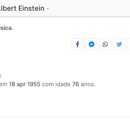
lbert Einstein
ísica
.
.
a em
18 apr 1955
com idade
76
anos.