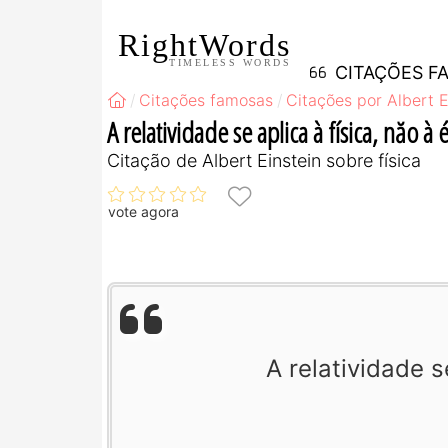
RightWords
TIMELESS WORDS
CITAÇÕES F
Citações famosas
Citações por Albert E
A relatividade se aplica à física, năo à é
Citação de Albert Einstein sobre física
vote agora
A relatividade se