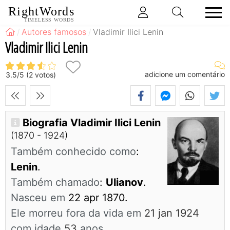
RightWords
TIMELESS WORDS
Autores famosos
Vladimir Ilici Lenin
Vladimir Ilici Lenin
adicione um comentário
3.5
/
5
(
2
votos)
Biografia Vladimir Ilici Lenin
(1870 - 1924)
Também conhecido como
:
Lenin
.
Também chamado
:
Ulianov
.
Nasceu em
22 apr 1870.
Ele morreu fora da vida em
21 jan 1924
com idade
53
anos.