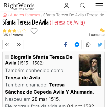
RightWords
TIMELESS WORDS
Autores famosos
Sfanta Tereza De Avila (Teresa de A
Sfanta Tereza De Avila
(Teresa de Avila)
1
comente
3
/
5
(
2
votos)
Biografia Sfanta Tereza De
Avila
(1515 - 1582)
Também conhecido como
:
Teresa de Avila
.
Também chamado
:
Teresa
Sánchez de Cepeda Avila Y Ahumada
.
Nasceu em
28 mar 1515.
Ele morreu fora da vida em
04 oct 1582