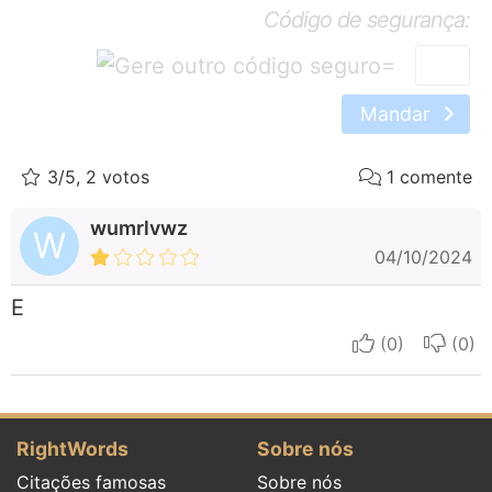
Código de segurança:
=
Mandar
3/5, 2 votos
1 comente
wumrlvwz
W
04/10/2024
E
I apreciate
I do
RightWords
Sobre nós
Citações famosas
Sobre nós