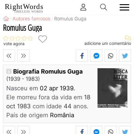
RightWords
TIMELESS WORDS
Autores famosos
Romulus Guga
Romulus Guga
adicione um comentário
vote agora
Biografia Romulus Guga
(1939 - 1983)
Nasceu em
02 apr 1939.
Ele morreu fora da vida em
18
oct 1983
com idade
44
anos.
País de origem
România