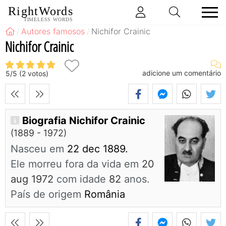
RightWords
TIMELESS WORDS
Autores famosos
Nichifor Crainic
Nichifor Crainic
adicione um comentário
5
/
5
(
2
votos)
Biografia Nichifor Crainic
(1889 - 1972)
Nasceu em
22 dec 1889.
Ele morreu fora da vida em
20
aug 1972
com idade
82
anos.
País de origem
România