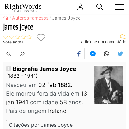
RightWords
TIMELESS WORDS
Autores famosos
James Joyce
James Joyce
adicione um comentário
vote agora
Biografia James Joyce
(1882 - 1941)
Nasceu em
02 feb 1882.
Ele morreu fora da vida em
13
jan 1941
com idade
58
anos.
País de origem
Ireland
Citações por James Joyce