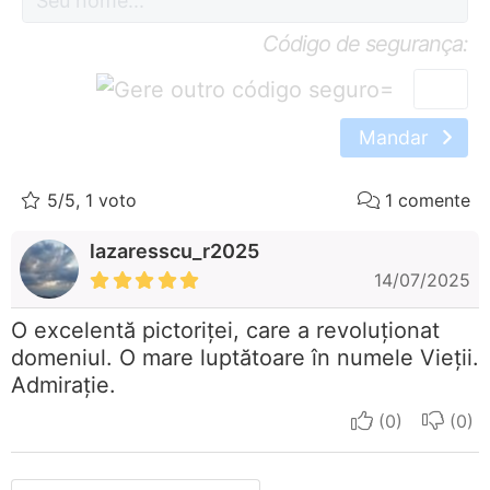
Código de segurança:
=
Mandar
5/5, 1 voto
1 comente
lazaresscu_r2025
14/07/2025
O excelentă pictoriței, care a revoluționat
domeniul. O mare luptătoare în numele Vieții.
Admirație.
I apreciate
I do