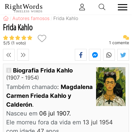
RightWords
TIMELESS WORDS
Autores famosos
Frida Kahlo
Frida Kahlo
1
comente
5
/
5
(
1
voto)
Biografia Frida Kahlo
(1907 - 1954)
Também chamado
:
Magdalena
Carmen Frieda Kahlo y
Calderón
.
Nasceu em
06 jul 1907.
Ele morreu fora da vida em
13 jul 1954
com idade
47
anos.